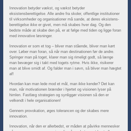
Innovation betyder vækst, og vækst betyder
eksistensberettigelse. Alle andre fra skoler, offentlige institutioner
til virksomheder og organisationer må sande, at deres eksistens-
berettigelse ikke er givet, men må skabes hver dag. Og den
bedste måde at skabe den på, er at følge med tiden og ligge foran
med innovative løsninger.
Innovation er som et tog – bliver man stående, bliver man kørt
over. Løber man foran, så når man destinationen før de andre.
Springer man på toget, klarer man sig rimeligt godt, så længe
man bevæger sig i takt med togets rytme. Hvis ikke, risikerer
man at blive smidt af. Og falder man i søvn, så bliver man hægtet
af!
Hvordan kan man lede mod et mål, man ikke kender? Det kan
man, når motivationen brænder i hjertet og visionen lyser på
himlen. Fastlæg strategien og synliggør visionen så den er
velkendt i hele organisationen!
Gennem provokation, øges tolerancen og der skabes mere
innovation.
Innovation, når den er allerbedst, er måden at påvirke mennesker