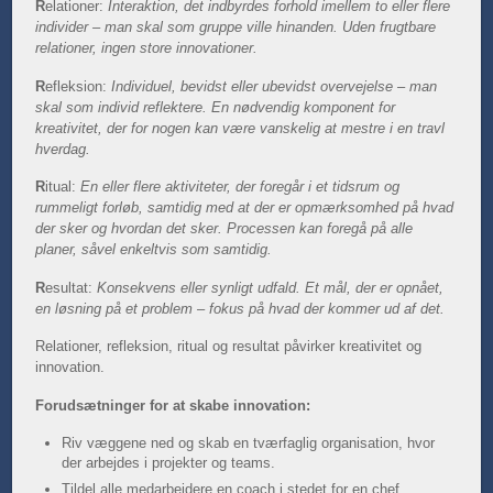
R
elationer:
Interaktion, det indbyrdes forhold imellem to eller flere
individer – man skal som gruppe ville hinanden. Uden frugtbare
relationer, ingen store innovationer.
R
efleksion:
Individuel, bevidst eller ubevidst overvejelse – man
skal som individ reflektere. En nødvendig komponent for
kreativitet, der for nogen kan være vanskelig at mestre i en travl
hverdag.
R
itual:
En eller flere aktiviteter, der foregår i et tidsrum og
rummeligt forløb, samtidig med at der er opmærksomhed på hvad
der sker og hvordan det sker. Processen kan foregå på alle
planer, såvel enkeltvis som samtidig.
R
esultat:
Konsekvens eller synligt udfald. Et mål, der er opnået,
en løsning på et problem – fokus på hvad der kommer ud af det.
Relationer, refleksion, ritual og resultat påvirker kreativitet og
innovation.
Forudsætninger for at skabe innovation:
Riv væggene ned og skab en tværfaglig organisation, hvor
der arbejdes i projekter og teams.
Tildel alle medarbejdere en coach i stedet for en chef