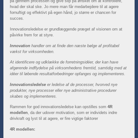
på gennem processen og give slip på ønsket om at kontrollere,
hvad der skal ske. Jo mere man får medarbejdere til at agere
fornuftigt og effektivt på egen hånd, jo større er chancen for
succes.
Innovationsledelse er grundlæggende præget af visionen om at
påvirke frem for at styre.
Innovation
handler om at finde den næste bølge af profitabel
vækst for virksomheden.
At identificere og udklække de forretningsidéer, der kan have
afgørende indflydelse på virksomhedens fremtid, samtidig med at
idéer til løbende resultatforbedringer opfanges og implementeres.
Innovationsledelse
er ledelse af de processer, hvorved nye
produkter, nye processer eller nye administrative procedurer
skabes og implementeres.
Rammen for god innovationsledelse kan opstilles som
4R
modellen
, da der udover motivation, som er individets indre
drivkraft og lyst til at agere, er fire vigtige faktorer
4R modellen: