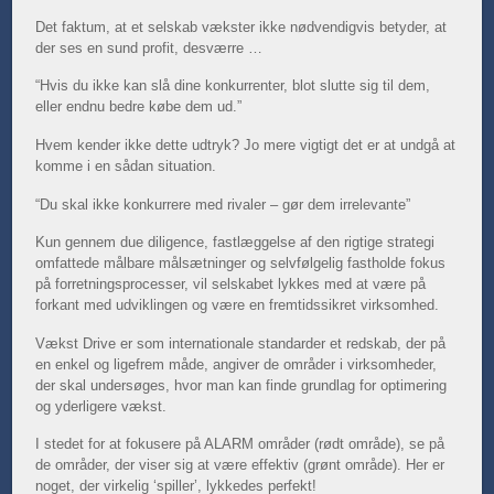
Det faktum, at et selskab vækster ikke nødvendigvis betyder, at
der ses en sund profit, desværre …
“Hvis du ikke kan slå dine konkurrenter, blot slutte sig til dem,
eller endnu bedre købe dem ud.”
Hvem kender ikke dette udtryk?
Jo mere vigtigt det er at undgå at
komme i en sådan situation.
“Du skal ikke konkurrere med rivaler – gør dem irrelevante”
Kun gennem due diligence, fastlæggelse af den rigtige strategi
omfattede målbare målsætninger og selvfølgelig fastholde fokus
på forretningsprocesser, vil selskabet lykkes med at være på
forkant med udviklingen og være en fremtidssikret virksomhed.
Vækst Drive er som internationale standarder et redskab, der på
en enkel og ligefrem måde, angiver de områder i virksomheder,
der skal undersøges, hvor man kan finde grundlag for optimering
og yderligere vækst.
I stedet for at fokusere på ALARM områder (rødt område), se på
de områder, der viser sig at være effektiv (grønt område).
Her er
noget, der virkelig ‘spiller’, lykkedes perfekt!