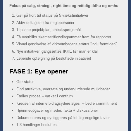
Fokus på salg, strategi, right time og rettidig ildhu og omhu
.
Gør på kort tid status på 5 vækstinitiativer
Aktiv deltagelse fra nøglepersoner
Tilpasse projektplan; checkspørgsmål
Få overbliks skemaer/flowdiagrammer frem fra rapporter
Visuel gengivelse af virksomhedens status “ind i fremtiden”
Nye initiativer igangsættes
IKKE
før man er klar
Løbende opfølgning på besluttede initiativer!
FASE 1: Eye opener
Gør status
Find attraktive, oversete og undervurderede muligheder
Fælles proces – vækst i centrum
Kredsen af interne bidragsydere øges – bedre commitment
Hjemmeopgaver og møder; fakta + diskussioner
Dokumenteres og synliggøres på let tilgængelige tavler
1-3 handlinger besluttes