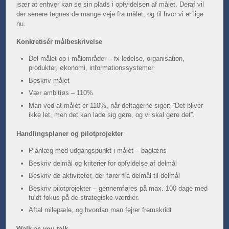
især at enhver kan se sin plads i opfyldelsen af målet. Deraf vil
der senere tegnes de mange veje fra målet, og til hvor vi er lige
nu.
Konkretisér målbeskrivelse
Del målet op i målområder – fx ledelse, organisation,
produkter, økonomi, informationssystemer
Beskriv målet
Vær ambitiøs – 110%
Man ved at målet er 110%, når deltagerne siger: ”Det bliver
ikke let, men det kan lade sig gøre, og vi skal gøre det”.
Handlingsplaner og pilotprojekter
Planlæg med udgangspunkt i målet – baglæns
Beskriv delmål og kriterier for opfyldelse af delmål
Beskriv de aktiviteter, der fører fra delmål til delmål
Beskriv pilotprojekter – gennemføres på max. 100 dage med
fuldt fokus på de strategiske værdier.
Aftal milepæle, og hvordan man fejrer fremskridt
Walk as you talk